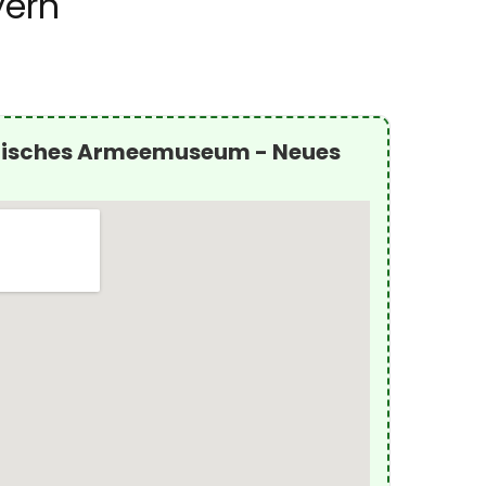
yern
risches Armeemuseum - Neues