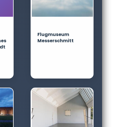
Flugmuseum
hes
Messerschmitt
dt