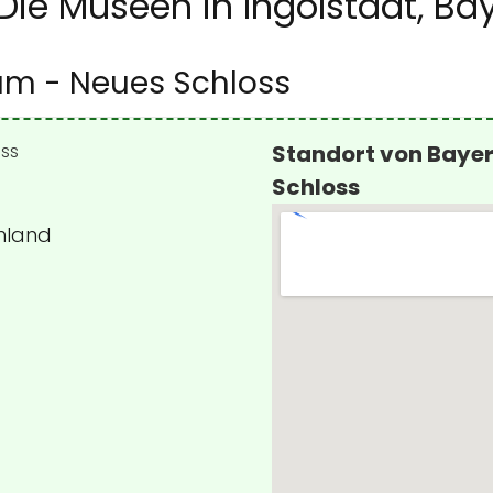
 Die Museen in Ingolstadt, Ba
m - Neues Schloss
Standort von Baye
Schloss
chland