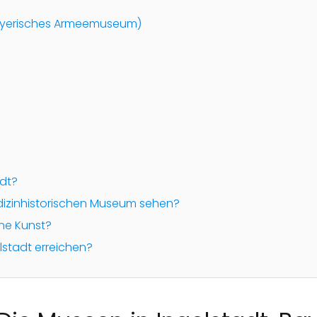
Bayerisches Armeemuseum)
adt?
izinhistorischen Museum sehen?
ne Kunst?
lstadt erreichen?