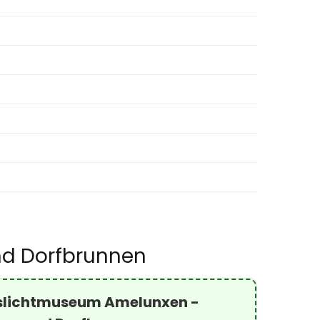
nd Dorfbrunnen
slichtmuseum Amelunxen -