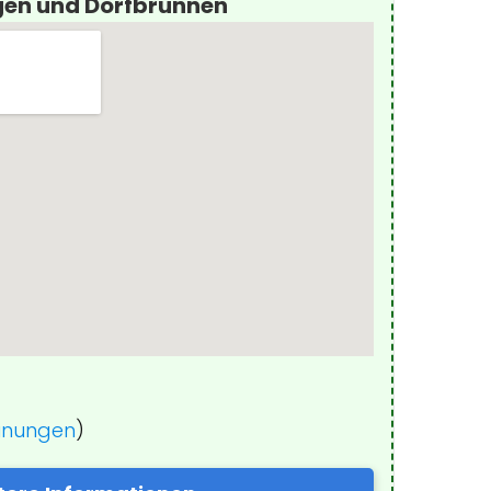
gen und Dorfbrunnen
einungen
)