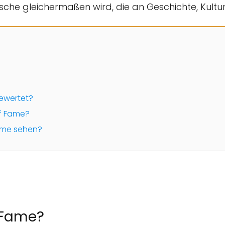
sche gleichermaßen wird, die an Geschichte, Kult
bewertet?
of Fame?
ame sehen?
f Fame?