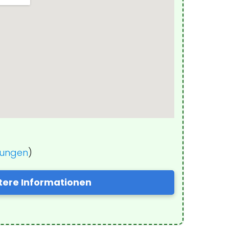
nungen
)
tere Informationen