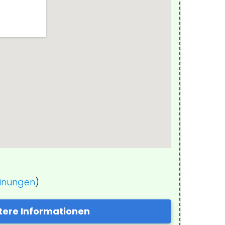
einungen
)
tere Informationen